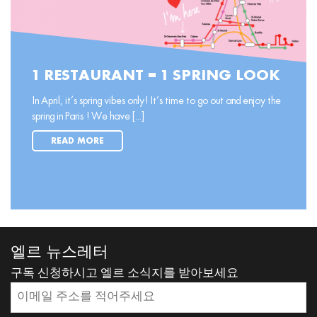
1 RESTAURANT = 1 SPRING LOOK
In April, it’s spring vibes only! It’s time to go out and enjoy the
spring in Paris ! We have [...]
READ MORE
엘르 뉴스레터
구독 신청하시고 엘르 소식지를 받아보세요