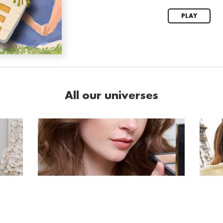
PLAY
All our universes
뷰티
엘르 